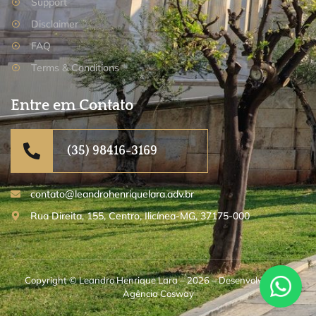
Support
Disclaimer
FAQ
Terms & Conditions
Entre em Contato
(35) 98416-3169
contato@leandrohenriquelara.adv.br
Rua Direita, 155, Centro, Ilicínea-MG, 37175-000
Copyright © Leandro Henrique Lara – 2026 – Desenvolvido por
Agência Cosway