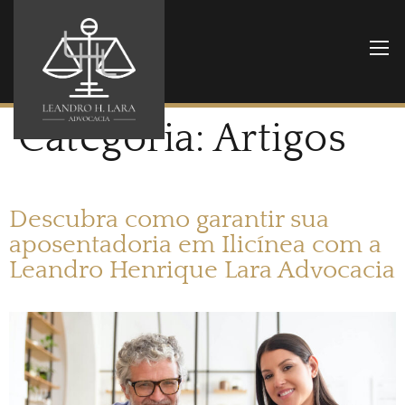
Categoria:
Artigos
Descubra como garantir sua
aposentadoria em Ilicínea com a
Leandro Henrique Lara Advocacia